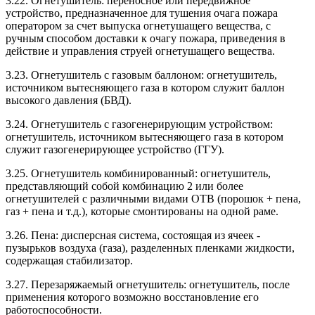
3.22. Огнетушитель: переносное или передвижное
устройство, предназначенное для тушения очага пожара
оператором за счет выпуска огнетушащего вещества, с
ручным способом доставки к очагу пожара, приведения в
действие и управления струей огнетушащего вещества.
3.23. Огнетушитель с газовым баллоном: огнетушитель,
источником вытесняющего газа в котором служит баллон
высокого давления (БВД).
3.24. Огнетушитель с газогенерирующим устройством:
огнетушитель, источником вытесняющего газа в котором
служит газогенерирующее устройство (ГГУ).
3.25. Огнетушитель комбинированный: огнетушитель,
представляющий собой комбинацию 2 или более
огнетушителей с различными видами ОТВ (порошок + пена,
газ + пена и т.д.), которые смонтированы на одной раме.
3.26. Пена: дисперсная система, состоящая из ячеек -
пузырьков воздуха (газа), разделенных пленками жидкости,
содержащая стабилизатор.
3.27. Перезаряжаемый огнетушитель: огнетушитель, после
применения которого возможно восстановление его
работоспособности.