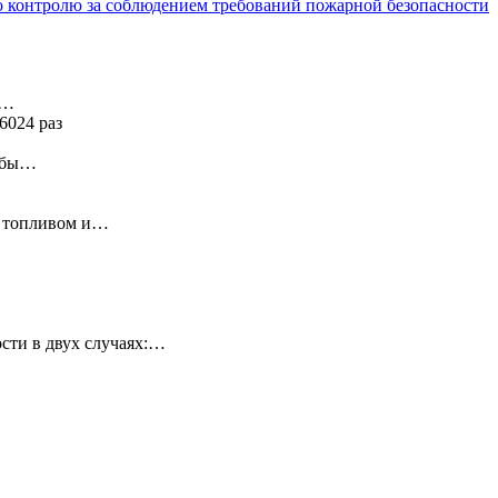
 контролю за соблюдением требований пожарной безопасности
я…
6024 раз
ь бы…
у топливом и…
сти в двух случаях:…