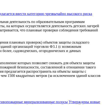
ельная деятельность по образовательным программам
ты, на которых осуществляется деятельность детских лагерей
матривается, что плановые проверки соблюдения требований
дения плановых проверок) объектов защиты складского
 зданий организаций торговли Ф3.1 (с возможным
и более, садоводческих, огороднических и дачных
ыполнение которых позволяет снижать для объекта защиты
 пожарной безопасности, составленной в отношении такого
я предлагается распространить на объекты защиты с
е чем 1500 квадратных метров (за исключением зданий классов
ротивопожарные минерализованные полосы
Утверждены новые