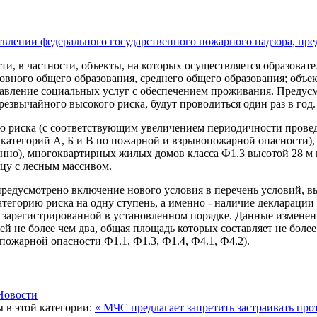
ти, в частности, объекты, на которых осуществляется образоват
овного общего образования, среднего общего образования; объек
ставление социальных услуг с обеспечением проживания. Предус
езвычайного высокого риска, будут проводиться один раз в год.
ию риска (с соответствующим увеличением периодичности прове
категорий А, Б и В по пожарной и взрывопожарной опасности),
енно), многоквартирных жилых домов класса Ф1.3 высотой 28 м 
цу с лесным массивом.
редусмотрено включение нового условия в перечень условий, в
тегорию риска на одну ступень, а именно - наличие декларации
 зарегистрированной в установленном порядке. Данные изменени
ей не более чем два, общая площадь которых составляет не боле
ожарной опасности Ф1.1, Ф1.3, Ф1.4, Ф4.1, Ф4.2).
Новости
 в этой категории:
« МЧС предлагает запретить застраивать п