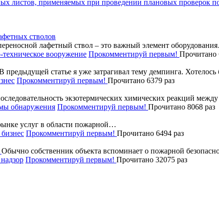
ых листов, применяемых при проведении плановых проверок по
афетных стволов
ереносной лафетный ствол – это важный элемент оборудовани
-техническое вооружение
Прокомментируй первым!
Прочитано 
В предыдущей статье я уже затрагивал тему демпинга. Хотелос
знес
Прокомментируй первым!
Прочитано 6379 раз
последовательность экзотермических химических реакций межд
мы обнаружения
Прокомментируй первым!
Прочитано 8068 раз
рынке услуг в области пожарной…
бизнес
Прокомментируй первым!
Прочитано 6494 раз
Обычно собственник объекта вспоминает о пожарной безопасно
надзор
Прокомментируй первым!
Прочитано 32075 раз