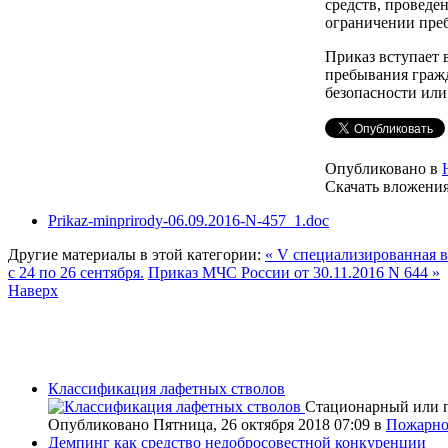
средств, проведе
ограничении преб
Приказ вступает 
пребывания гражд
безопасности или
Опубликовано в
Скачать вложения
Prikaz-minprirody-06.09.2016-N-457_1.doc
Другие материалы в этой категории:
« V специализированная в
с 24 по 26 сентября.
Приказ МЧС России от 30.11.2016 N 644 »
Наверх
Классификация лафетных стволов
Стационарный или п
Опубликовано Пятница, 26 октября 2018 07:09
в
Пожарно
Демпинг как средство недобросовестной конкуренции