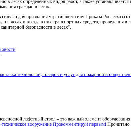
нию в лесах определенных видов работ, а также устанавливаетс
ывания граждан в лесах.
в силу со дня признания утратившим силу Приказа Рослесхоза о
ан в лесах и въезда в них транспортных средств, проведения в 
 санитарной безопасности в лесах".
Новости
:
ыставка технологий, товаров и услуг для пожарной и обществе
ереносной лафетный ствол – это важный элемент оборудовани
-техническое вооружение
Прокомментируй первым!
Прочитано 