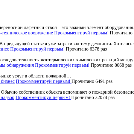
ереносной лафетный ствол – это важный элемент оборудовани
-техническое вооружение
Прокомментируй первым!
Прочитано 
В предыдущей статье я уже затрагивал тему демпинга. Хотелос
знес
Прокомментируй первым!
Прочитано 6378 раз
последовательность экзотермических химических реакций межд
мы обнаружения
Прокомментируй первым!
Прочитано 8068 раз
рынке услуг в области пожарной…
бизнес
Прокомментируй первым!
Прочитано 6491 раз
Обычно собственник объекта вспоминает о пожарной безопасно
надзор
Прокомментируй первым!
Прочитано 32074 раз