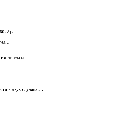
я…
6022 раз
ь бы…
у топливом и…
сти в двух случаях:…