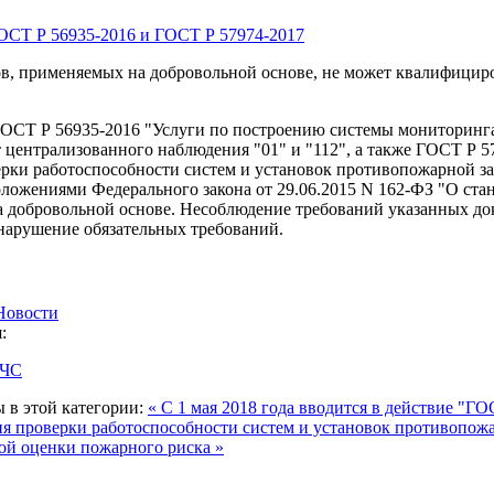
 применяемых на добровольной основе, не может квалифициров
 ГОСТ Р 56935-2016 "Услуги по построению системы мониторинг
т централизованного наблюдения "01" и "112", а также ГОСТ Р 
рки работоспособности систем и установок противопожарной з
оложениями Федерального закона от 29.06.2015 N 162-ФЗ "О ст
а добровольной основе. Несоблюдение требований указанных д
нарушение обязательных требований.
Новости
:
МЧС
 в этой категории:
« С 1 мая 2018 года вводится в действие "Г
я проверки работоспособности систем и установок противопож
ой оценки пожарного риска »