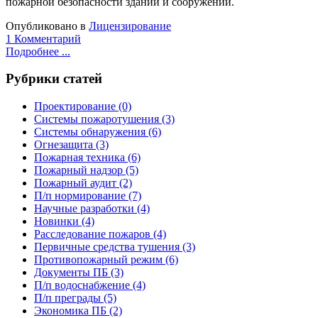
пожарной безопасности зданий и сооружений.
Опубликовано в
Лицензирование
1 Комментарий
Подробнее ...
Рубрики статей
Проектирование
(0)
Системы пожаротушения
(3)
Системы обнаружения
(6)
Огнезащита
(3)
Пожарная техника
(6)
Пожарный надзор
(5)
Пожарный аудит
(2)
П/п нормирование
(7)
Научные разработки
(4)
Новинки
(4)
Расследование пожаров
(4)
Первичные средства тушения
(3)
Противопожарный режим
(6)
Документы ПБ
(3)
П/п водоснабжение
(4)
П/п преграды
(5)
Экономика ПБ
(2)