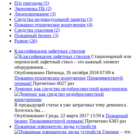
П/п преграды
(5)
Экономика ПБ
(2)
Лицензирование
(3)
Средства индивидуальной защиты
(3)
Пожарно-техническое вооружение
(4)
Средства спасения
(2)
Пожарный бизнес
(3)
Разное
(26)
Классификация лафетных стволов
Стационарный или
переносной лафетный ствол – это важный элемент
оборудования…
Опубликовано Пятница, 26 октября 2018 07:09
в
Пожарно-техническое вооружение
Прокомментируй
первым!
Прочитано 6027 раз
Демпинг как средство недобросовестной конкуренции
В предыдущей статье я уже затрагивал тему демпинга.
Хотелось бы…
Опубликовано Среда, 22 марта 2017 13:59
в
Пожарный
бизнес
Прокомментируй первым!
Прочитано 6383 раз
Пожарные извещатели: виды устройств
Горение
– это