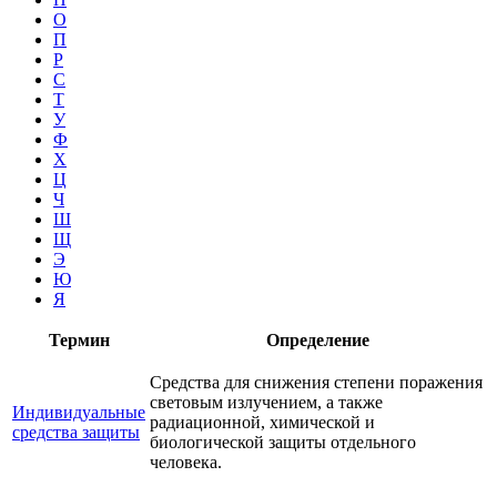
О
П
Р
С
Т
У
Ф
Х
Ц
Ч
Ш
Щ
Э
Ю
Я
Термин
Определение
Средства для снижения степени поражения
световым излучением, а также
Индивидуальные
радиационной, химической и
средства защиты
биологической защиты отдельного
человека.