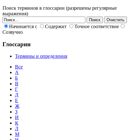
Поиск терминов в глоссарии (разрешены регулярные
выражения)
Начинается с
Содержит
Точное соответствие
Созвучно
Глоссарии
Термины и определения
Все
А
Б
В
Г
Д
Е
Ж
З
И
К
Л
М
Н