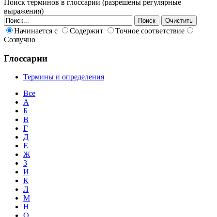
Поиск терминов в глоссарии (разрешены регулярные
выражения)
Начинается с
Содержит
Точное соответствие
Созвучно
Глоссарии
Термины и определения
Все
А
Б
В
Г
Д
Е
Ж
З
И
К
Л
М
Н
О