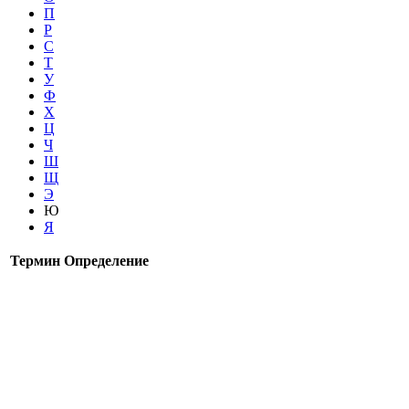
П
Р
С
Т
У
Ф
Х
Ц
Ч
Ш
Щ
Э
Ю
Я
Термин
Определение