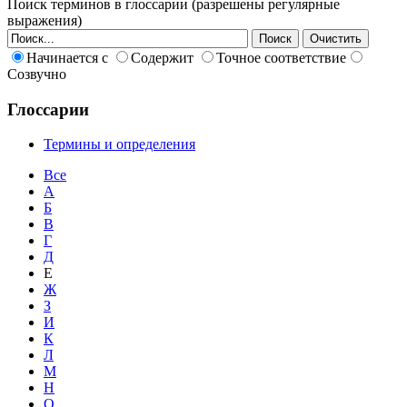
Поиск терминов в глоссарии (разрешены регулярные
выражения)
Начинается с
Содержит
Точное соответствие
Созвучно
Глоссарии
Термины и определения
Все
А
Б
В
Г
Д
Е
Ж
З
И
К
Л
М
Н
О