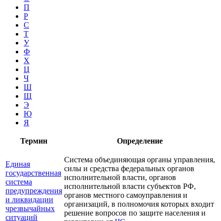
П
Р
С
Т
У
Ф
Х
Ц
Ч
Ш
Щ
Э
Ю
Я
Термин
Определение
Система объединяющая органы управления,
Единая
силы и средства федеральных органов
государственная
исполнительной власти, органов
система
исполнительной власти субъектов РФ,
предупреждения
органов местного самоуправления и
и ликвидации
организаций, в полномочия которых входит
чрезвычайных
решение вопросов по защите населения и
ситуаций