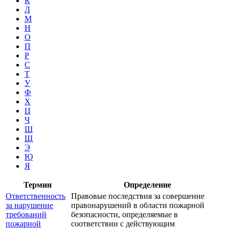
К
Л
М
Н
О
П
Р
С
Т
У
Ф
Х
Ц
Ч
Ш
Щ
Э
Ю
Я
Термин
Определение
Ответственность
Правовые последствия за совершение
за нарушение
правонарушений в области пожарной
требований
безопасности, определяемые в
пожарной
соответствии с действующим