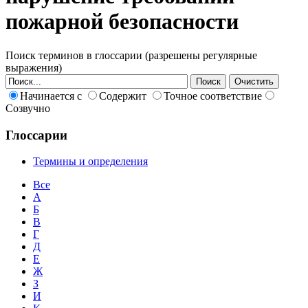
пожарной безопасности
Поиск терминов в глоссарии (разрешены регулярные
выражения)
Начинается с
Содержит
Точное соответствие
Созвучно
Глоссарии
Термины и определения
Все
А
Б
В
Г
Д
Е
Ж
З
И