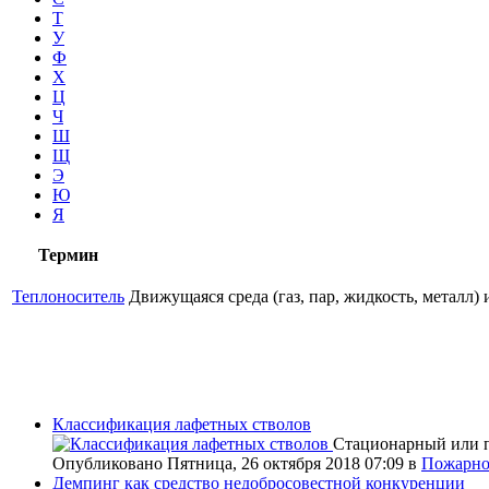
Т
У
Ф
Х
Ц
Ч
Ш
Щ
Э
Ю
Я
Термин
Теплоноситель
Движущаяся среда (газ, пар, жидкость, металл)
Классификация лафетных стволов
Стационарный или п
Опубликовано Пятница, 26 октября 2018 07:09
в
Пожарно
Демпинг как средство недобросовестной конкуренции