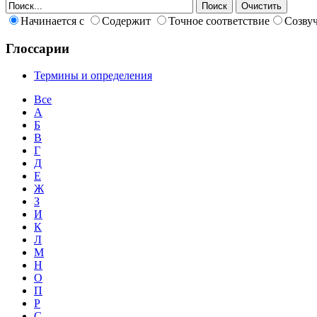
Начинается с
Содержит
Точное соответствие
Созву
Глоссарии
Термины и определения
Все
А
Б
В
Г
Д
Е
Ж
З
И
К
Л
М
Н
О
П
Р
С