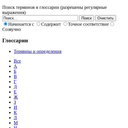
Поиск терминов в глоссарии (разрешены регулярные
выражения)
Начинается с
Содержит
Точное соответствие
Созвучно
Глоссарии
Термины и определения
Все
А
Б
В
Г
Д
Е
Ж
З
И
К
Л
М
Н