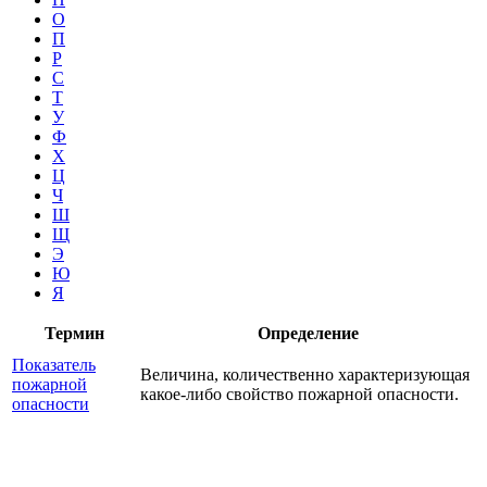
О
П
Р
С
Т
У
Ф
Х
Ц
Ч
Ш
Щ
Э
Ю
Я
Термин
Определение
Показатель
Величина, количественно характеризующая
пожарной
какое-либо свойство пожарной опасности.
опасности