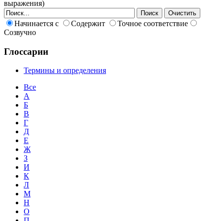
выражения)
Начинается с
Содержит
Точное соответствие
Созвучно
Глоссарии
Термины и определения
Все
А
Б
В
Г
Д
Е
Ж
З
И
К
Л
М
Н
О
П