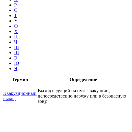
Р
С
Т
У
Ф
Х
Ц
Ч
Ш
Щ
Э
Ю
Я
Термин
Определение
Выход ведущий на путь эвакуации,
Эвакуационный
непосредственно наружу или в безопасную
выход
зону.