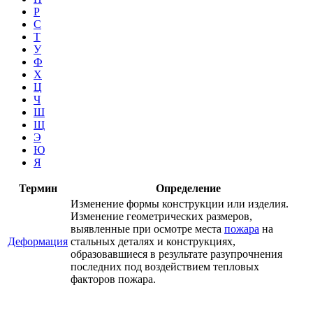
Р
С
Т
У
Ф
Х
Ц
Ч
Ш
Щ
Э
Ю
Я
Термин
Определение
Изменение формы конструкции или изделия.
Изменение геометрических размеров,
выявленные при осмотре места
пожара
на
Деформация
стальных деталях и конструкциях,
образовавшиеся в результате разупрочнения
последних под воздействием тепловых
факторов пожара.