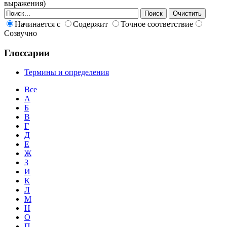
выражения)
Начинается с
Содержит
Точное соответствие
Созвучно
Глоссарии
Термины и определения
Все
А
Б
В
Г
Д
Е
Ж
З
И
К
Л
М
Н
О
П