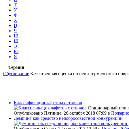
Т
У
Ф
Х
Ц
Ч
Ш
Щ
Э
Ю
Я
Термин
Обугливание
Качественная оценка степени термического повре
Классификация лафетных стволов
Стационарный или п
Опубликовано Пятница, 26 октября 2018 07:09
в
Пожарно
Демпинг как средство недобросовестной конкуренции
Опубликовано Среда, 22 марта 2017 13:59
в
Пожарный би