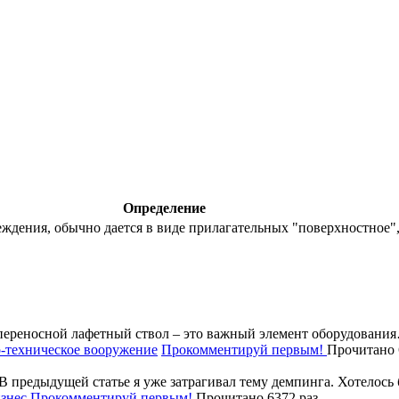
Определение
ждения, обычно дается в виде прилагательных "поверхностное", 
ереносной лафетный ствол – это важный элемент оборудовани
-техническое вооружение
Прокомментируй первым!
Прочитано 
В предыдущей статье я уже затрагивал тему демпинга. Хотелос
знес
Прокомментируй первым!
Прочитано 6372 раз