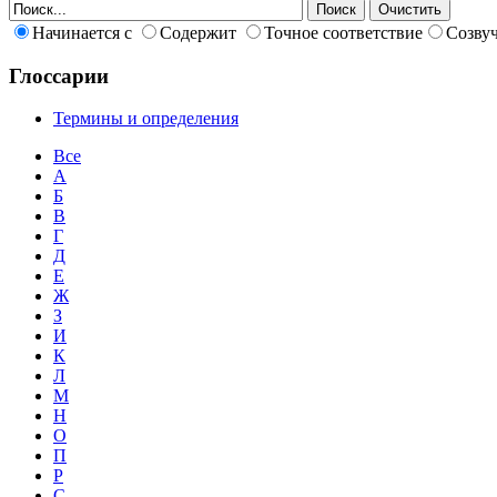
Начинается с
Содержит
Точное соответствие
Созву
Глоссарии
Термины и определения
Все
А
Б
В
Г
Д
Е
Ж
З
И
К
Л
М
Н
О
П
Р
С