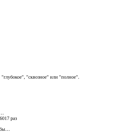
"глубокое", "сквозное" или "полное".
я…
6017 раз
ь бы…