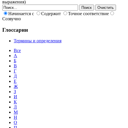
выражения)
Начинается с
Содержит
Точное соответствие
Созвучно
Глоссарии
Термины и определения
Все
А
Б
В
Г
Д
Е
Ж
З
И
К
Л
М
Н
О
П