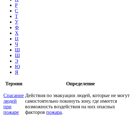
Р
С
Т
У
Ф
Х
Ц
Ч
Ш
Щ
Э
Ю
Я
Термин
Определение
Спасание
Действия по эвакуации людей, которые не могут
людей
самостоятельно покинуть зону, где имеется
при
возможность воздействия на них опасных
пожаре
факторов
пожара
.