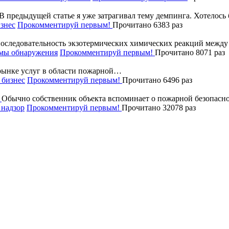
В предыдущей статье я уже затрагивал тему демпинга. Хотелос
знес
Прокомментируй первым!
Прочитано 6383 раз
последовательность экзотермических химических реакций межд
мы обнаружения
Прокомментируй первым!
Прочитано 8071 раз
рынке услуг в области пожарной…
бизнес
Прокомментируй первым!
Прочитано 6496 раз
Обычно собственник объекта вспоминает о пожарной безопасно
надзор
Прокомментируй первым!
Прочитано 32078 раз