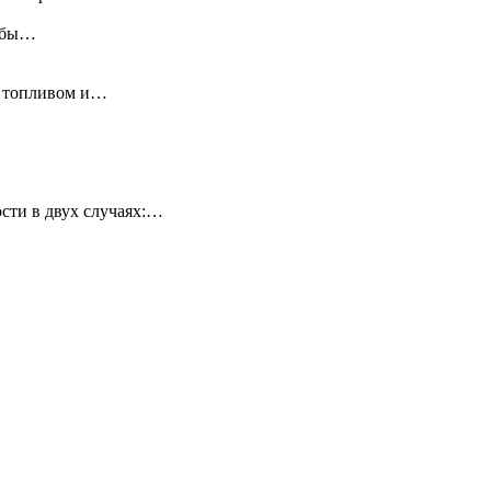
ь бы…
у топливом и…
сти в двух случаях:…