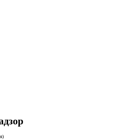
адзор
я)