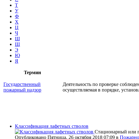
Т
У
Ф
Х
Ц
Ч
Ш
Щ
Э
Ю
Я
Термин
Государственный
Деятельность по проверке соблюде
пожарный надзор
осуществляемая в порядке, устано
Классификация лафетных стволов
Стационарный или п
Опубликовано Пятница, 26 октября 2018 07:09
в
Пожарно