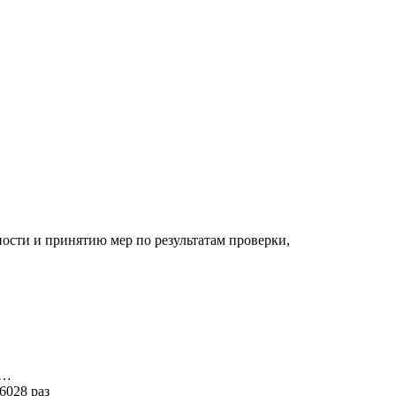
ости и принятию мер по результатам проверки,
я…
6028 раз