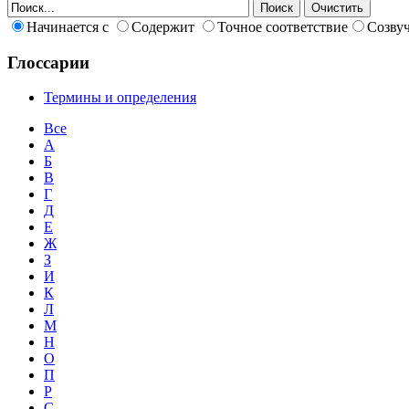
Начинается с
Содержит
Точное соответствие
Созву
Глоссарии
Термины и определения
Все
А
Б
В
Г
Д
Е
Ж
З
И
К
Л
М
Н
О
П
Р
С