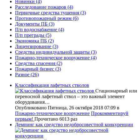
Новинки
(4)
Расследование пожаров
(4)
Первичные средства тушения
(3)
Противопожарный режим
(6)
Документы ПБ
(3)
П/п водоснабжение
(4)
П/п преграды
(5)
Экономика ПБ
(2)
Лицензирование
(3)
Средства индивидуальной защиты
(3)
Пожарно-техническое вооружение
(4)
Средства спасения
(2)
Пожарный бизнес
(3)
Разное
(26)
Классификация лафетных стволов
Стационарный или
переносной лафетный ствол – это важный элемент
оборудования…
Опубликовано Пятница, 26 октября 2018 07:09
в
Пожарно-техническое вооружение
Прокомментируй
первым!
Прочитано 6013 раз
Демпинг как средство недобросовестной конкуренции