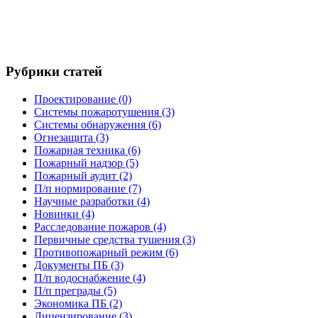
Рубрики статей
Проектирование
(0)
Системы пожаротушения
(3)
Системы обнаружения
(6)
Огнезащита
(3)
Пожарная техника
(6)
Пожарный надзор
(5)
Пожарный аудит
(2)
П/п нормирование
(7)
Научные разработки
(4)
Новинки
(4)
Расследование пожаров
(4)
Первичные средства тушения
(3)
Противопожарный режим
(6)
Документы ПБ
(3)
П/п водоснабжение
(4)
П/п преграды
(5)
Экономика ПБ
(2)
Лицензирование
(3)