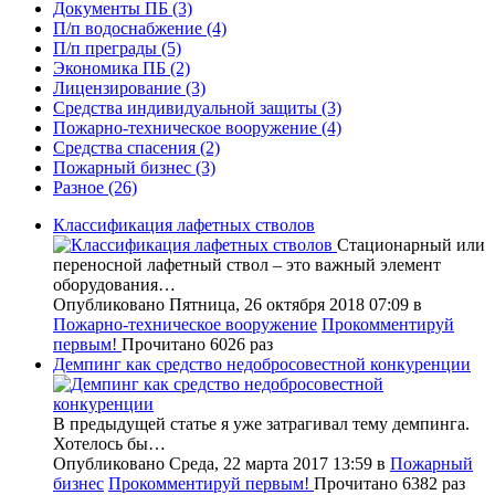
Документы ПБ
(3)
П/п водоснабжение
(4)
П/п преграды
(5)
Экономика ПБ
(2)
Лицензирование
(3)
Средства индивидуальной защиты
(3)
Пожарно-техническое вооружение
(4)
Средства спасения
(2)
Пожарный бизнес
(3)
Разное
(26)
Классификация лафетных стволов
Стационарный или
переносной лафетный ствол – это важный элемент
оборудования…
Опубликовано Пятница, 26 октября 2018 07:09
в
Пожарно-техническое вооружение
Прокомментируй
первым!
Прочитано 6026 раз
Демпинг как средство недобросовестной конкуренции
В предыдущей статье я уже затрагивал тему демпинга.
Хотелось бы…
Опубликовано Среда, 22 марта 2017 13:59
в
Пожарный
бизнес
Прокомментируй первым!
Прочитано 6382 раз