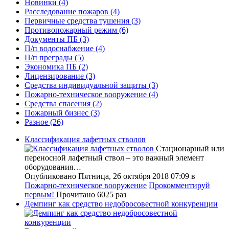
Новинки
(4)
Расследование пожаров
(4)
Первичные средства тушения
(3)
Противопожарный режим
(6)
Документы ПБ
(3)
П/п водоснабжение
(4)
П/п преграды
(5)
Экономика ПБ
(2)
Лицензирование
(3)
Средства индивидуальной защиты
(3)
Пожарно-техническое вооружение
(4)
Средства спасения
(2)
Пожарный бизнес
(3)
Разное
(26)
Классификация лафетных стволов
Стационарный или
переносной лафетный ствол – это важный элемент
оборудования…
Опубликовано Пятница, 26 октября 2018 07:09
в
Пожарно-техническое вооружение
Прокомментируй
первым!
Прочитано 6025 раз
Демпинг как средство недобросовестной конкуренции