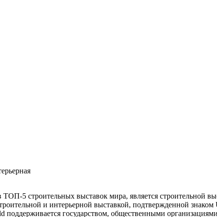
терьерная
в ТОП-5 строительных выставок мира, является строительной в
троительной и интерьерной выставкой, подтвержденной знаком
ld
поддерживается государством, общественными организациям