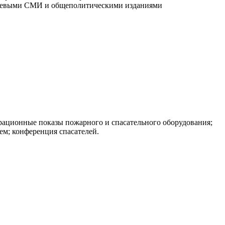
слевыми СМИ и общеполитическим
и изданиями
трационные показы пожарного и спасательного оборудования;
м; конференция спасателей.