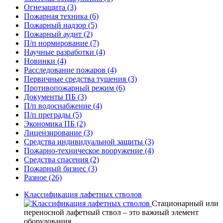
Огнезащита
(3)
Пожарная техника
(6)
Пожарный надзор
(5)
Пожарный аудит
(2)
П/п нормирование
(7)
Научные разработки
(4)
Новинки
(4)
Расследование пожаров
(4)
Первичные средства тушения
(3)
Противопожарный режим
(6)
Документы ПБ
(3)
П/п водоснабжение
(4)
П/п преграды
(5)
Экономика ПБ
(2)
Лицензирование
(3)
Средства индивидуальной защиты
(3)
Пожарно-техническое вооружение
(4)
Средства спасения
(2)
Пожарный бизнес
(3)
Разное
(26)
Классификация лафетных стволов
Стационарный или
переносной лафетный ствол – это важный элемент
оборудования…