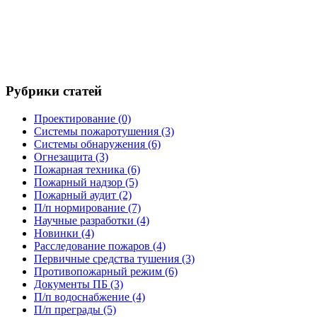
Рубрики статей
Проектирование
(0)
Системы пожаротушения
(3)
Системы обнаружения
(6)
Огнезащита
(3)
Пожарная техника
(6)
Пожарный надзор
(5)
Пожарный аудит
(2)
П/п нормирование
(7)
Научные разработки
(4)
Новинки
(4)
Расследование пожаров
(4)
Первичные средства тушения
(3)
Противопожарный режим
(6)
Документы ПБ
(3)
П/п водоснабжение
(4)
П/п преграды
(5)