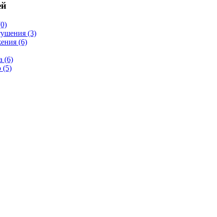
ей
0)
тушения
(3)
жения
(6)
а
(6)
р
(5)