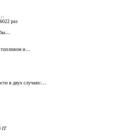
я…
6022 раз
ь бы…
у топливом и…
сти в двух случаях:…
 IT