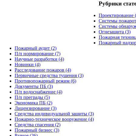
Рубрики стат
Проектирование
(
Системы пожаро
Системы обнару
Огнезащита
(3)
Пожарная техник
Пожарный надзо
Пожарный аудит
(2)
П/п нормирование
(7)
Научные разработки
(4)
Новинки
(4)
Расследование пожаров
(4)
Первичные средства тушения
(3)
Противопожарный режим
(6)
Документы ПБ
(3)
П/п водоснабжение
(4)
П/п преграды
(5)
Экономика ПБ
(2)
Лицензирование
(3)
Средства индивидуальной защиты
(3)
Пожарно-техническое вооружение
(4)
Средства спасения
(2)
Пожарный бизнес
(3)
Разное
(26)