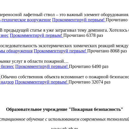
ереносной лафетный ствол – это важный элемент оборудовани
-техническое вооружение
Прокомментируй первым!
Прочитано 
В предыдущей статье я уже затрагивал тему демпинга. Хотелос
знес
Прокомментируй первым!
Прочитано 6378 раз
последовательность экзотермических химических реакций межд
мы обнаружения
Прокомментируй первым!
Прочитано 8068 раз
рынке услуг в области пожарной…
бизнес
Прокомментируй первым!
Прочитано 6490 раз
Обычно собственник объекта вспоминает о пожарной безопасно
надзор
Прокомментируй первым!
Прочитано 32074 раз
Образовательное учреждение "Пожарная безопасность"
станционное обучение с использованием современных технологий
www.pk-pb.ru