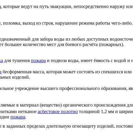
, которые ведут на путь эвакуации, непосредственно наружу ил
, поломка, выход из строя, нарушение режима работы чего-либо.
дназначенный для забора воды из любых доступных водоисточни
еет большее количество мест для боевого расчёта (пожарных).
ка
для тушения
пожара
и подвоза воды, имеет ёмкость с водой и 
а
бесформенная масса, которая может состоять из спекшихся ил
льных изделий.
тельное учреждение высшего профессионального образования, 
вляемые в материал (вещество) органического происхождения дл
нитками нетканое
асбестовое полотно
толщиной 1,2 мм и ширино
тадии
пожара
.
 в заданных пределах длительную огнезащиту изделий, постоя