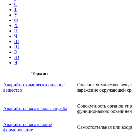
С
Т
У
Ф
Х
Ц
Ч
Ш
Щ
Э
Ю
Я
Термин
Аварийно химически опасное
Опасное химическое вещес
вещество
заражение окружающей сре
Совокупность органов упр
Аварийно-спасательная служба
функционально объединенн
Аварийно-спасательное
Самостоятельная или входя
формирование