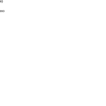
я)
чно