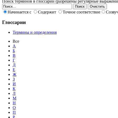
Поиск терминов в глоссарии (разрешены регулярные выражени
Начинается с
Содержит
Точное соответствие
Созву
Глоссарии
Термины и определения
Все
А
Б
В
Г
Д
Е
Ж
З
И
К
Л
М
Н
О
П
Р