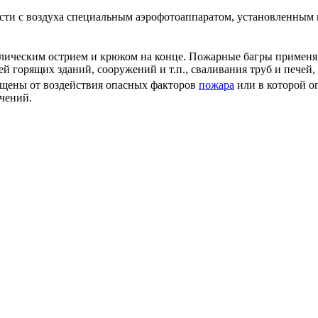
ти с воздуха специальным аэрофотоаппаратом, установленным н
лическим острием и крюком на конце. Пожарные багры применя
ей горящих зданий, сооружений и т.п., сваливания труб и печей,
ищены от воздействия опасных факторов
пожара
или в которой о
чений.