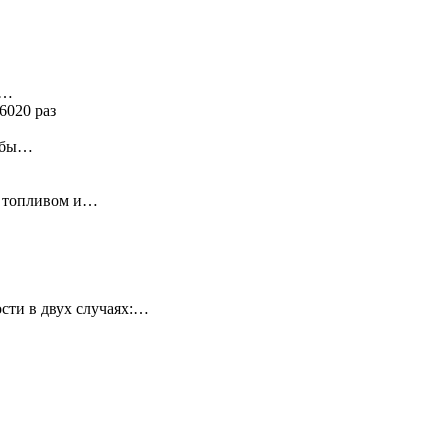
я…
6020 раз
ь бы…
у топливом и…
сти в двух случаях:…