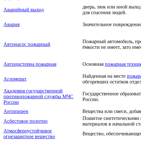
дверь, люк или иной выход
Аварийный выход
для спасения людей.
Авария
Значительное повреждение
Пожарный автомобиль, пре
Автонасос пожарный
ёмкости не имеет, зато им
Автоцистерна пожарная
Основная
пожарная техни
Найденная на месте
пожар
Агломерат
обгоревших остатков отде
Академия государственной
Государственное образова
противопожарной службы МЧС
России.
России
Антипирен
Вещества или смеси, доба
Пошитое синтетическими 
Асбестовое полотно
материалов в начальной с
Атмосфероустойчивое
Вещество, обеспечивающее
огнезащитное вещество