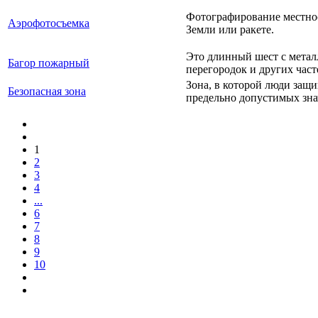
Фотографирование местнос
Аэрофотосъемка
Земли или ракете.
Это длинный шест с метал
Багор пожарный
перегородок и других част
Зона, в которой люди защ
Безопасная зона
предельно допустимых зна
1
2
3
4
...
6
7
8
9
10