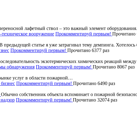
ереносной лафетный ствол – это важный элемент оборудовани
-техническое вооружение
Прокомментируй первым!
Прочитано 
В предыдущей статье я уже затрагивал тему демпинга. Хотелос
знес
Прокомментируй первым!
Прочитано 6377 раз
последовательность экзотермических химических реакций межд
мы обнаружения
Прокомментируй первым!
Прочитано 8067 раз
рынке услуг в области пожарной…
бизнес
Прокомментируй первым!
Прочитано 6490 раз
Обычно собственник объекта вспоминает о пожарной безопасно
надзор
Прокомментируй первым!
Прочитано 32074 раз