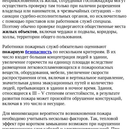
неприкосновенность жилья, сотрудники госпожнадзора могут
осуществить проверку там только при наличии разрешения
владельца или нанимателя, в чрезвычайных ситуациях – по
санкции судебно-исполнительных органов, но исключительно
с помощью приставов или работников служб спецназа.
Поэтому обычно проверке подвергаются общественные места
жилых объектов
, включая чердаки и подвалы, коридоры,
холлы, территории общего пользования.
Работники пожарных служб обязательно оценивают
пожарную
безопасность
по нескольким критериям. В их
число входит большая концентрация людей в здании,
увеличение горючести на единицу площади вследствие
размещения легковоспламеняющихся и пожароопасных
веществ, оборудования, мебели, увеличение скорости
распространения огня, включая и вертикальное направление,
значительная длина эвакуационных путей и количество
людей, пребывающих в здании в ночное время. Здания,
относящиеся к III – V степеням огнестойкости, в результате
развития пожара может произойти обрушение конструкций,
включая в это число и несущие.
Для минимизации вероятности возникновения пожара
необходимо учитывать несколько факторов. Так, тепловой
эффект при коротком замыкании возможен при нарушении
изоляционного слоя кабелей и электрокоммуникаций. При