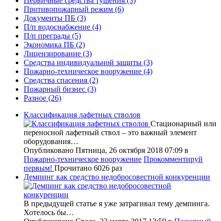
Первичные средства тушения
(3)
Противопожарный режим
(6)
Документы ПБ
(3)
П/п водоснабжение
(4)
П/п преграды
(5)
Экономика ПБ
(2)
Лицензирование
(3)
Средства индивидуальной защиты
(3)
Пожарно-техническое вооружение
(4)
Средства спасения
(2)
Пожарный бизнес
(3)
Разное
(26)
Классификация лафетных стволов
Стационарный или
переносной лафетный ствол – это важный элемент
оборудования…
Опубликовано Пятница, 26 октября 2018 07:09
в
Пожарно-техническое вооружение
Прокомментируй
первым!
Прочитано 6026 раз
Демпинг как средство недобросовестной конкуренции
В предыдущей статье я уже затрагивал тему демпинга.
Хотелось бы…