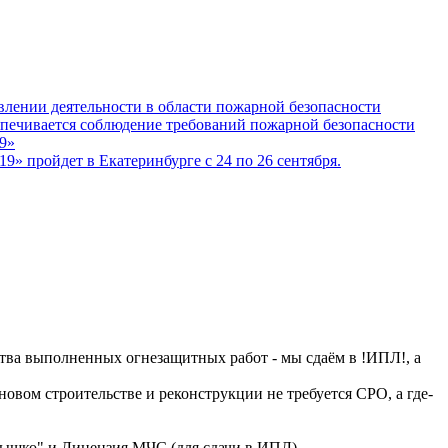
лении деятельности в области пожарной безопасности
еспечивается соблюдение требований пожарной безопасности
9»
» пройдет в Екатеринбурге с 24 по 26 сентября.
ства выполненных огнезащитных работ - мы сдаём в !ИПЛ!, а
 новом строительстве и реконструкции не требуется СРО, а где-
ылышко" и Лицензия МЧС (для сдачи в ИПЛ)