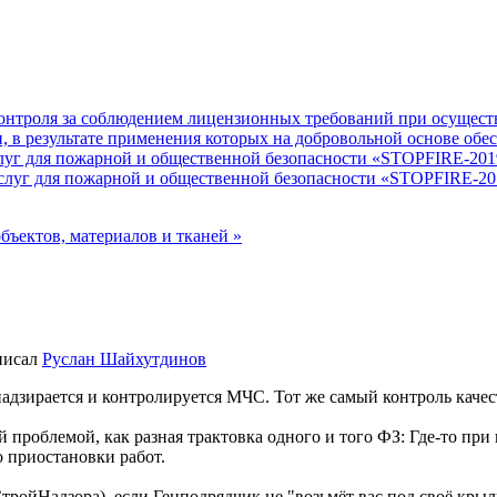
нтроля за соблюдением лицензионных требований при осуществ
, в результате применения которых на добровольной основе об
услуг для пожарной и общественной безопасности «STOPFIRE-201
слуг для пожарной и общественной безопасности «STOPFIRE-2019
бъектов, материалов и тканей »
писал
Руслан Шайхутдинов
адзирается и контролируется МЧС. Тот же самый контроль каче
й проблемой, как разная трактовка одного и того ФЗ: Где-то при
 приостановки работ.
СтройНадзора), если Генподрядчик не "возьмёт вас под своё кр