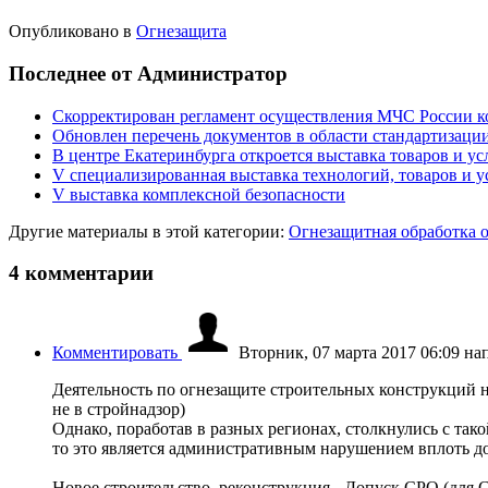
Опубликовано в
Огнезащита
Последнее от Администратор
Скорректирован регламент осуществления МЧС России ко
Обновлен перечень документов в области стандартизации
В центре Екатеринбурга откроется выставка товаров и 
V специализированная выставка технологий, товаров и у
V выставка комплексной безопасности
Другие материалы в этой категории:
Огнезащитная обработка о
4
комментарии
Комментировать
Вторник, 07 марта 2017 06:09
на
Деятельность по огнезащите строительных конструкций н
не в стройнадзор)
Однако, поработав в разных регионах, столкнулись с тако
то это является административным нарушением вплоть до
Новое строительство, реконструкция - Допуск СРО (для 