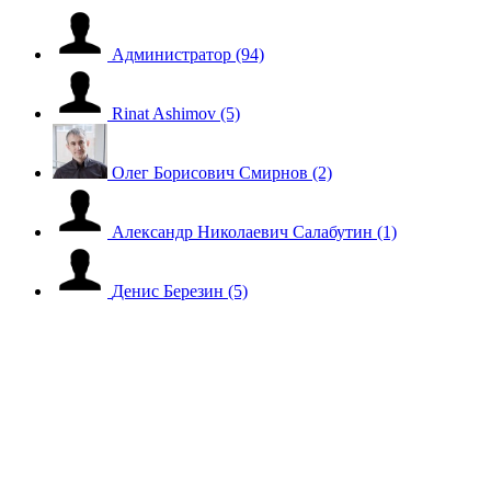
Администратор
(94)
Rinat Ashimov
(5)
Олег Борисович Смирнов
(2)
Александр Николаевич Салабутин
(1)
Денис Березин
(5)