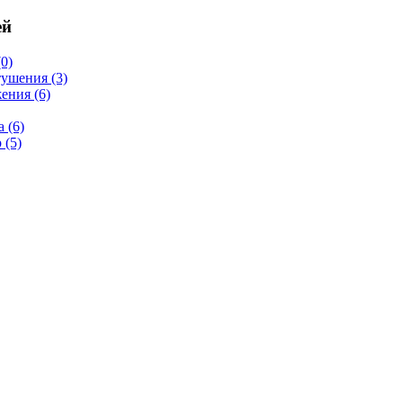
ей
0)
тушения
(3)
жения
(6)
а
(6)
р
(5)