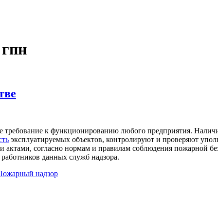
 гпн
тве
ое требование к функционированию любого предприятия. Налич
сть
эксплуатируемых объектов, контролируют и проверяют упол
и актами, согласно нормам и правилам соблюдения пожарной бе
 работников данных служб надзора.
Пожарный надзор