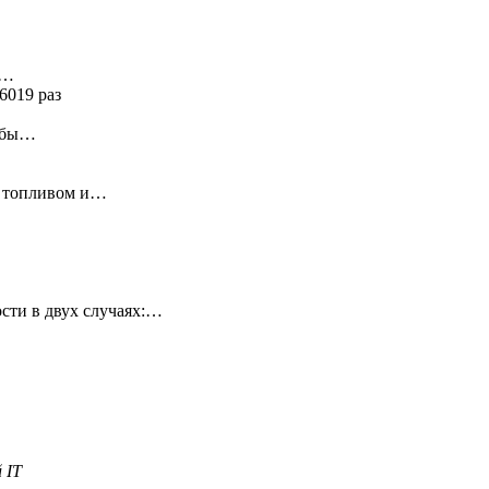
я…
6019 раз
ь бы…
у топливом и…
сти в двух случаях:…
 IT