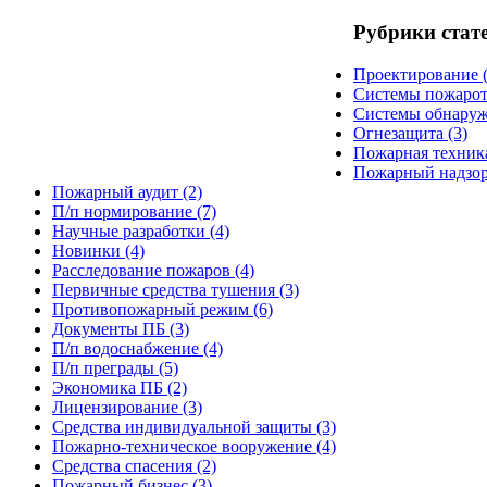
Рубрики стат
Проектирование
(
Системы пожаро
Системы обнару
Огнезащита
(3)
Пожарная техник
Пожарный надзо
Пожарный аудит
(2)
П/п нормирование
(7)
Научные разработки
(4)
Новинки
(4)
Расследование пожаров
(4)
Первичные средства тушения
(3)
Противопожарный режим
(6)
Документы ПБ
(3)
П/п водоснабжение
(4)
П/п преграды
(5)
Экономика ПБ
(2)
Лицензирование
(3)
Средства индивидуальной защиты
(3)
Пожарно-техническое вооружение
(4)
Средства спасения
(2)
Пожарный бизнес
(3)