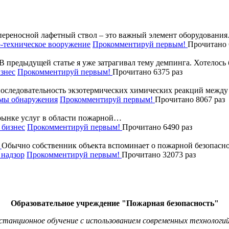
ереносной лафетный ствол – это важный элемент оборудовани
-техническое вооружение
Прокомментируй первым!
Прочитано 
В предыдущей статье я уже затрагивал тему демпинга. Хотелос
знес
Прокомментируй первым!
Прочитано 6375 раз
последовательность экзотермических химических реакций межд
мы обнаружения
Прокомментируй первым!
Прочитано 8067 раз
рынке услуг в области пожарной…
бизнес
Прокомментируй первым!
Прочитано 6490 раз
Обычно собственник объекта вспоминает о пожарной безопасно
надзор
Прокомментируй первым!
Прочитано 32073 раз
Образовательное учреждение "Пожарная безопасность"
станционное обучение с использованием современных технологий