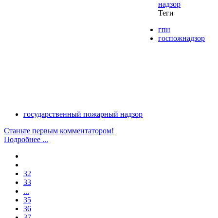
надзор
Теги
гпн
госпожнадзор
государственный пожарный надзор
Станьте первым комментатором!
Подробнее ...
32
33
...
35
36
37