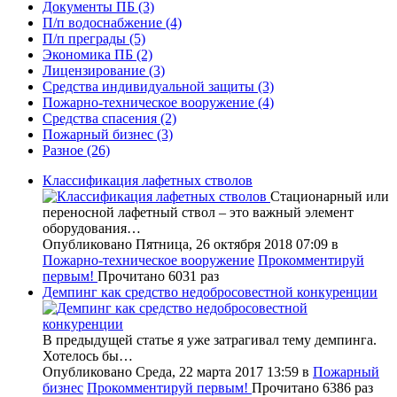
Документы ПБ
(3)
П/п водоснабжение
(4)
П/п преграды
(5)
Экономика ПБ
(2)
Лицензирование
(3)
Средства индивидуальной защиты
(3)
Пожарно-техническое вооружение
(4)
Средства спасения
(2)
Пожарный бизнес
(3)
Разное
(26)
Классификация лафетных стволов
Стационарный или
переносной лафетный ствол – это важный элемент
оборудования…
Опубликовано Пятница, 26 октября 2018 07:09
в
Пожарно-техническое вооружение
Прокомментируй
первым!
Прочитано 6031 раз
Демпинг как средство недобросовестной конкуренции
В предыдущей статье я уже затрагивал тему демпинга.
Хотелось бы…
Опубликовано Среда, 22 марта 2017 13:59
в
Пожарный
бизнес
Прокомментируй первым!
Прочитано 6386 раз