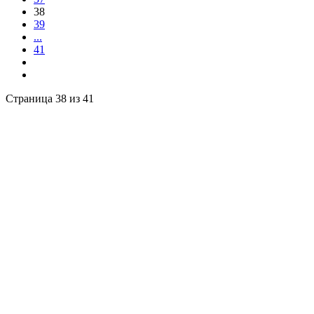
38
39
...
41
Страница 38 из 41