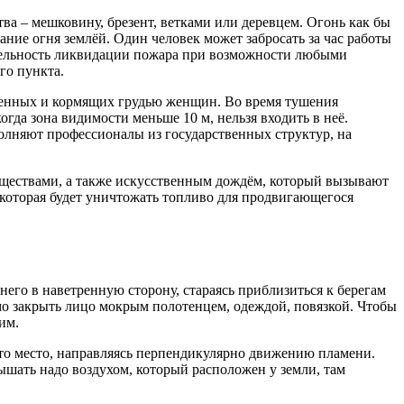
ва – мешковину, брезент, ветками или деревцем. Огонь как бы
ние огня землёй. Один человек может забросать за час работы
ательность ликвидации пожара при возможности любыми
го пункта.
менных и кормящих грудью женщин. Во время тушения
гда зона видимости меньше 10 м, нельзя входить в неё.
лняют профессионалы из государственных структур, на
еществами, а также искусственным дождём, который вызывают
 которая будет уничтожать топливо для продвигающегося
него в наветренную сторону, стараясь приблизиться к берегам
о закрыть лицо мокрым полотенцем, одеждой, повязкой. Чтобы
им.
это место, направляясь перпендикулярно движению пламени.
ышать надо воздухом, который расположен у земли, там