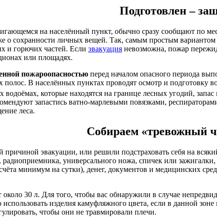
Подготовлен – за
вигающемся на населённый пункт, обычно сразу сообщают по м
же о сохранности личных вещей. Так, самым простым вариантом я
ых и горючих частей. Если
эвакуация
невозможна, пожар пережид
дионах или площадях.
нной пожароопасностью
перед началом опасного периода вып
х полос. В населённых пунктах проводят осмотр и подготовку во
х водоёмах, которые находятся на границе лесных угодий, запас
омендуют запастись ватно-марлевыми повязками, респираторами 
ение леса.
Собираем «тревожный ч
й причиной эвакуации, или решили подстраховать себя на всякий
а, радиоприемника, универсального ножа, спичек или зажигалки,
чёта минимум на сутки), денег, документов и медицинских сре
около 30 л. Для того, чтобы вас обнаружили в случае непредви
спользовать изделия камуфляжного цвета, если в данной зоне 
улировать, чтобы они не травмировали плечи.