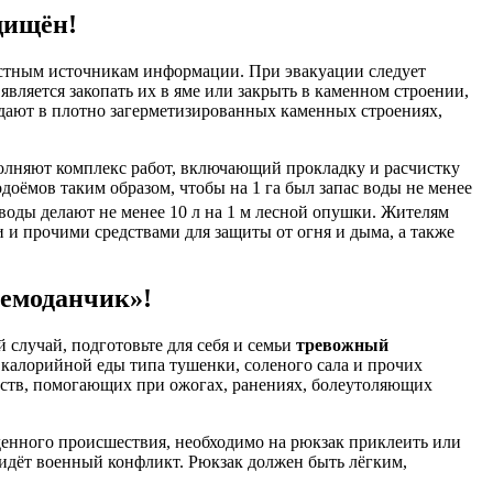
щищён!
естным источникам информации. При эвакуации следует
вляется закопать их в яме или закрыть в каменном строении,
ают в плотно загерметизированных каменных строениях,
олняют комплекс работ, включающий прокладку и расчистку
доёмов таким образом, чтобы на 1 га был запас воды не менее
 воды делают не менее 10 л на 1 м лесной опушки. Жителям
и прочими средствами для защиты от огня и дыма, а также
емоданчик»!
 случай, подготовьте для себя и семьи
тревожный
 калорийной еды типа тушенки, соленого сала и прочих
дств, помогающих при ожогах, ранениях, болеутоляющих
денного происшествия, необходимо на рюкзак приклеить или
идёт военный конфликт. Рюкзак должен быть лёгким,