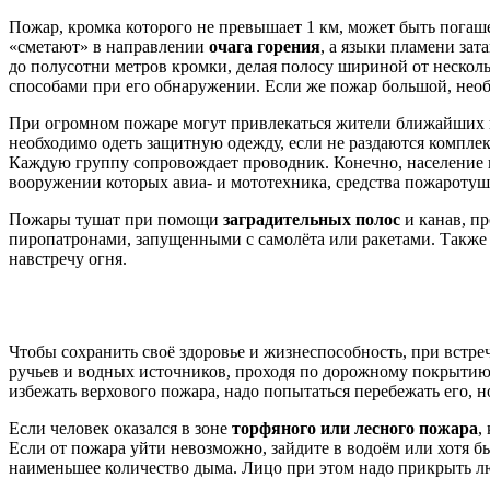
Пожар, кромка которого не превышает 1 км, может быть погаше
«сметают» в направлении
очага горения
, а языки пламени за
до полусотни метров кромки, делая полосу шириной от неско
способами при его обнаружении. Если же пожар большой, необ
При огромном пожаре могут привлекаться жители ближайших н
необходимо одеть защитную одежду, если не раздаются комплек
Каждую группу сопровождает проводник. Конечно, население 
вооружении которых авиа- и мототехника, средства пожаротуш
Пожары тушат при помощи
заградительных полос
и канав, п
пиропатронами, запущенными с самолёта или ракетами. Также 
навстречу огня.
Чтобы сохранить своё здоровье и жизнеспособность, при встреч
ручьев и водных источников, проходя по дорожному покрытию
избежать верхового пожара, надо попытаться перебежать его, н
Если человек оказался в зоне
торфяного или лесного пожара
,
Если от пожара уйти невозможно, зайдите в водоём или хотя б
наименьшее количество дыма. Лицо при этом надо прикрыть л