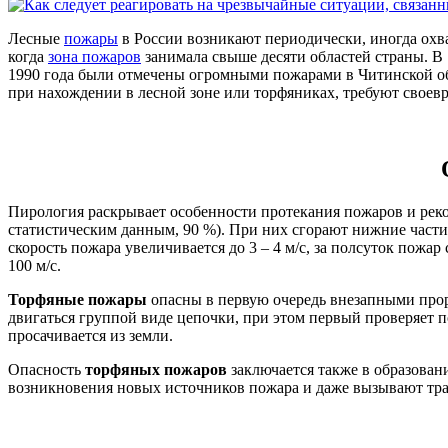
Лесные
пожары
в России возникают периодически, иногда охв
когда
зона пожаров
занимала свыше десяти областей страны. В 
1990 года были отмечены огромными пожарами в Читинской обл
при нахождении в лесной зоне или торфяниках, требуют своев
Пирология раскрывает особенности протекания пожаров и реком
статистическим данным, 90 %). При них сгорают нижние части д
скорость пожара увеличивается до 3 – 4 м/с, за полсуток пожа
100 м/с.
Торфяные пожары
опасны в первую очередь внезапными прор
двигаться группой виде цепочки, при этом первый проверяет 
просачивается из земли.
Опасность
торфяных пожаров
заключается также в образован
возникновения новых источников пожара и даже вызывают тр