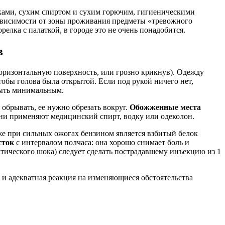
ками, сухим спиртом и сухим горючим, гигиеническими
зависимости от зоны проживания предметы «тревожного
релка с палаткой, в городе это не очень понадобится.
в
 горизонтальную поверхность, или грозно крикнув). Одежду
чтобы голова была открытой. Если под рукой ничего нет,
быть минимальным.
 обрывать, ее нужно обрезать вокруг.
Обожженные места
ени применяют медицинский спирт, водку или одеколон.
же при сильных ожогах бензином является взбитый белок
сток
с интервалом полчаса: она хорошо снимает боль и
атического шока) следует сделать пострадавшему инъекцию из 1
и адекватная реакция на изменяющиеся обстоятельства