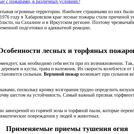
атывая огромные территории. Наиболее страшными из них были 
1976 году в Хабаровском крае лесные пожары стали причиной ун
асти, на Сахалине и в Иркутском регионе. Поэтому чрезвычайн
ременной подготовки и адекватной реакции.
Особенности лесных и торфяных пожаро
ендует, как необходимо себя вести при их возникновении. Так,
еревьев и кусты, трава и валежник. Их скорость колеблется от 1
р становится сильным.
Верховой пожар
возникает при сильном ве
ывами, поскольку кромку возгорания трудно определить визуаль
почву шестом на устойчивость. Самый важный признак торфяног
ии завихрений из горячей золы и торфяной пыли, которые перен
авматические повреждения у людей и животных.
Применяемые приемы тушения огня