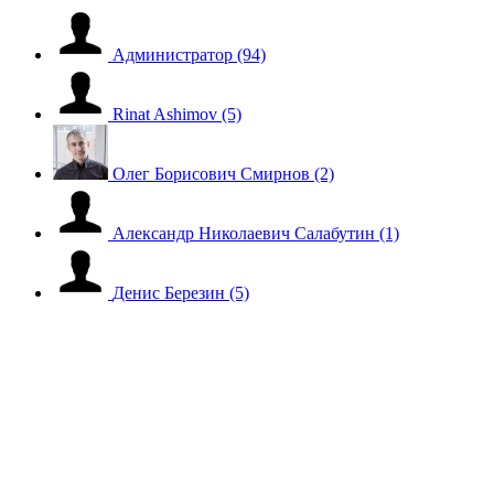
Администратор
(94)
Rinat Ashimov
(5)
Олег Борисович Смирнов
(2)
Александр Николаевич Салабутин
(1)
Денис Березин
(5)