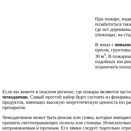
При пожаре, над
позаботиться так
где нет деревянн
убежищах, на ста
В зонах с
повыше
просек, грунтовы
3
30 м
. В пожарны
подобных зон рек
ограничить посещ
Если вы живете в опасном регионе, где пожары являются часто
чемоданчик
. Самый простой набор будет состоять из фонарик
продуктов, имеющих высокую энергетическую ценность (из рас
препаратов.
Чемоданчиком может быть рюкзак или сумка, которые вмещают 
пришить светоотражающих полосы или стикеры. Нежелательно и
непромокаемым и прочным. Его лямки следует тщательно отрег