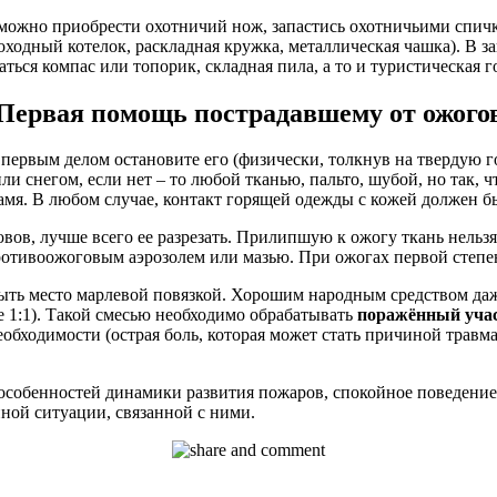
можно приобрести охотничий нож, запастись охотничьими спич
оходный котелок, раскладная кружка, металлическая чашка). В 
ься компас или топорик, складная пила, а то и туристическая го
Первая помощь пострадавшему от ожого
к, первым делом остановите его (физически, толкнув на твердую
ли снегом, если нет – то любой тканью, пальто, шубой, но так, 
ламя. В любом случае, контакт горящей одежды с кожей должен 
вов, лучше всего ее разрезать. Прилипшую к ожогу ткань нельзя
противоожоговым аэрозолем или мазью. При ожогах первой степ
рыть место марлевой повязкой. Хорошим народным средством да
е 1:1). Такой смесью необходимо обрабатывать
поражённый уча
обходимости (острая боль, которая может стать причиной травм
собенностей динамики развития пожаров, спокойное поведение 
ой ситуации, связанной с ними.