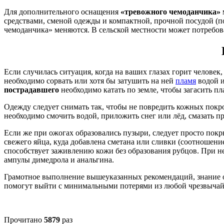
Для дополнительного оснащения
«тревожного чемоданчика»
средствами, сменой одежды и компактной, прочной посудой (п
чемоданчика» меняются. В сельской местности может потребоват
Если случилась ситуация, когда на ваших глазах горит челове
необходимо сорвать или хотя бы затушить на ней
пламя
водой и
пострадавшего
необходимо катать по земле, чтобы загасить п
Одежду следует снимать так, чтобы не повредить кожных покро
необходимо смочить водой, приложить снег или лёд, смазать 
Если же при ожогах образовались пузыри, следует просто пок
свежего яйца, куда добавлена сметана или сливки (соотношени
способствует заживлению кожи без образования рубцов. При не
ампулы димедрола и анальгина.
Грамотное выполнение вышеуказанных рекомендаций, знание о
помогут выйти с минимальными потерями из любой чрезвычайн
Прочитано
5879
раз