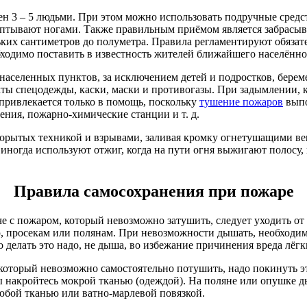
н 3 – 5 людьми. При этом можно использовать подручные средст
таптывают ногами. Также правильным приёмом является забрасыва
льких сантиметров до полуметра. Правила регламентируют обяз
ходимо поставить в известность жителей ближайшего населённо
аселенных пунктов, за исключением детей и подростков, бере
ты спецодежды, каски, маски и противогазы. При задымлении, ко
привлекается только в помощь, поскольку
тушение пожаров
выпо
ения, пожарно-химические станции и т. д.
рорытых техникой и взрывами, заливая кромку огнетушащими в
иногда используют отжиг, когда на пути огня выжигают полосу,
Правила самосохранения при пожаре
е с пожаром, который невозможно затушить, следует уходить от 
, просекам или полянам. При невозможности дышать, необходим
о делать это надо, не дыша, во избежание причинения вреда лёгк
 который невозможно самостоятельно потушить, надо покинуть 
ы накройтесь мокрой тканью (одеждой). На поляне или опушке д
юбой тканью или ватно-марлевой повязкой.