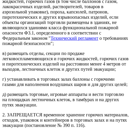
жидкостей, горючих газов (в том числе баллонов с газом,
лакокрасочных изделий, растворителей, товаров в
аэрозольной упаковке), пороха, капсюлей, патронов,
пиротехнических и других взрывоопасных изделий, если
объекты организаций торговли размещены в зданиях, не
являющихся зданиями класса функциональной пожарной
опасности Ф3.1, определенного в соответствии с
Федеральным законом "
Технический регламент
о требованиях
пожарной безопасности";
в) размещать отделы, секции по продаже
легковоспламеняющихся и горючих жидкостей, горючих газов
и пиротехнических изделий на расстоянии менее 4 метров от
выходов, лестничных клеток и других путей эвакуации;
г) устанавливать в торговых залах баллоны с горючими
газами для наполнения воздушных шаров и для других целей;
д) размещать торговые, игровые аппараты и вести торговлю
на площадках лестничных клеток, в тамбурах и на других
путях эвакуации.
2. ЗАПРЕЩАЕТСЯ временное хранение горючих материалов,
отходов, упаковок и контейнеров в торговых залах и на путях
эвакуации (постановление № 390 п. 116).