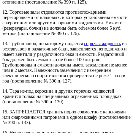
отопление (постановление № 390 п. 125).
12. Торговые залы отделяются противопожарными
перегородками от кладовых, в которых установлены емкости
с керосином или другими горючими жидкостями. Емкости
(резервуары, бочки) не должны быть объемом более 5 куб.
метров (постановление № 390 п. 126).
13. Трубопровод, по которому подается
горючая жидкость
из
резервуаров в раздаточные баки, закрепляется неподвижно и
имеет вентили у раздаточного бака и емкости. Раздаточный
бак должен быть емкостью не более 100 литров.
Трубопроводы и емкости должны иметь заземление не менее
чем в 2 местах. Надежность заземления с измерением
электрического сопротивления проверяется не реже 1 раза в
год (постановление № 390 п. 127).
14. Тара из-под керосина и других горючих жидкостей
хранится только на специальных огражденных площадках
(постановление № 390 п. 130).
15. ЗАПРЕЩАЕТСЯ хранить порох совместно с капсюлями
или снаряженными патронами в одном шкафу (постановление
№ 390 п. 133).
16. Непосредственно в зданиях магазинов разрешается