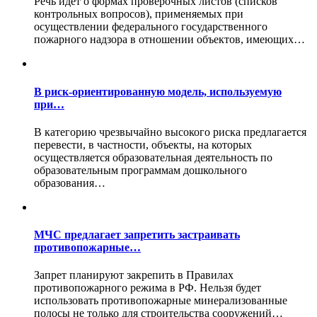
Речь идет о формах проверочных листов (списков
контрольных вопросов), применяемых при
осуществлении федерального государственного
пожарного надзора в отношении объектов, имеющих…
В риск-ориентированную модель, используемую
при…
В категорию чрезвычайно высокого риска предлагается
перевести, в частности, объекты, на которых
осуществляется образовательная деятельность по
образовательным программам дошкольного
образования…
МЧС предлагает запретить застраивать
противопожарные…
Запрет планируют закрепить в Правилах
противопожарного режима в РФ. Нельзя будет
использовать противопожарные минерализованные
полосы не только для строительства сооружений…