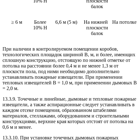
10% Н
плоскости
балок
≥ 6 м
Более
6,6 м (5 м)
На нижней
На потолке
10% Н
плоскости
балок
При наличии в контролируемом помещении коробов,
технологических площадок шириной В, м, и более, имеющих
сплошную конструкцию, отстоящую по нижней отметке от
потолка на расстоянии более 0,4 м и не менее 1,3 м от
плоскости пола, под ними необходимо дополнительно
устанавливать пожарные извещатели. При применении
тепловых извещателей В = 1,0 м, при применении дымовых В
= 2,0 м.
13.3.9. Точечные и линейные, дымовые и тепловые пожарные
извещатели, а также аспирационные следует устанавливать в
каждом отсеке помещения, образованном штабелями
материалов, стеллажами, оборудованием и строительными
конструкциями, верхние края которых отстоят от потолка на
0,6 м и менее.
13.3.10. При установке точечных дымовых пожарных