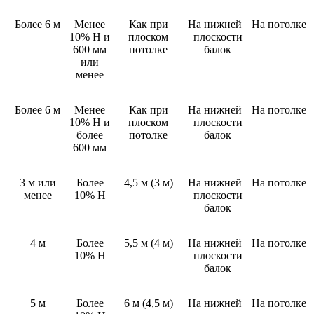
Более 6 м
Менее
Как при
На нижней
На потолке
10% Н и
плоском
плоскости
600 мм
потолке
балок
или
менее
Более 6 м
Менее
Как при
На нижней
На потолке
10% Н и
плоском
плоскости
более
потолке
балок
600 мм
3 м или
Более
4,5 м (3 м)
На нижней
На потолке
менее
10% Н
плоскости
балок
4 м
Более
5,5 м (4 м)
На нижней
На потолке
10% Н
плоскости
балок
5 м
Более
6 м (4,5 м)
На нижней
На потолке