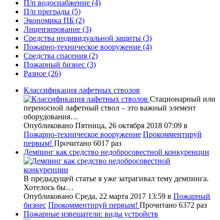
П/п водоснабжение
(4)
П/п преграды
(5)
Экономика ПБ
(2)
Лицензирование
(3)
Средства индивидуальной защиты
(3)
Пожарно-техническое вооружение
(4)
Средства спасения
(2)
Пожарный бизнес
(3)
Разное
(26)
Классификация лафетных стволов
Стационарный или
переносной лафетный ствол – это важный элемент
оборудования…
Опубликовано Пятница, 26 октября 2018 07:09
в
Пожарно-техническое вооружение
Прокомментируй
первым!
Прочитано 6017 раз
Демпинг как средство недобросовестной конкуренции
В предыдущей статье я уже затрагивал тему демпинга.
Хотелось бы…
Опубликовано Среда, 22 марта 2017 13:59
в
Пожарный
бизнес
Прокомментируй первым!
Прочитано 6372 раз
Пожарные извещатели: виды устройств